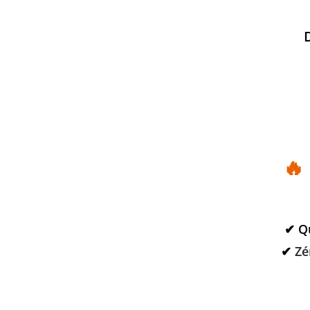
🔥
✔ Q
✔
Zé