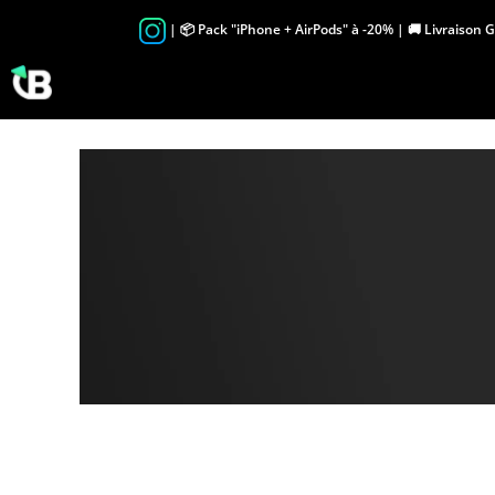
Skip
| 📦 Pack "iPhone + AirPods" à -20% | 🚚 Livraison 
to
content
i
p
h
o
n
e