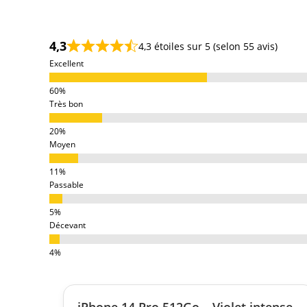
r
a
y
4,3
4,3 étoiles sur 5 (selon 55 avis)
u
Excellent
r
e
s
Très bon
s
u
Moyen
r
l
Passable
’
é
c
Décevant
r
a
n
T