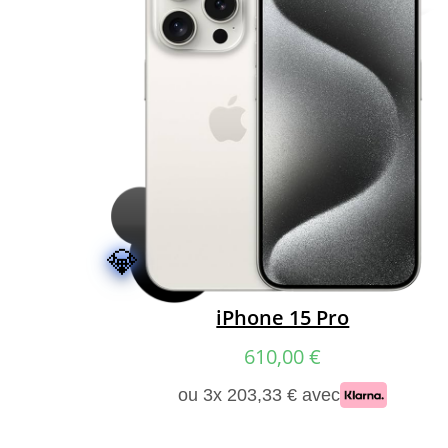
t
é
l
é
p
h
o
n
e
💎
e
t
m
iPhone 15 Pro
i
c
610,00
€
r
ou 3x 203,33 € avec
o
-