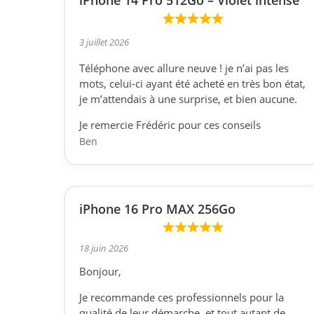
iPhone 14 Pro 512Go – Violet intense
o
u
3 juillet 2026
s
Téléphone avec allure neuve ! je n’ai pas les
n
mots, celui-ci ayant été acheté en très bon état,
o
je m’attendais à une surprise, et bien aucune.
s
a
Je remercie Frédéric pour ces conseils
p
Ben
p
a
r
iPhone 16 Pro MAX 256Go
e
i
l
18 juin 2026
s
Bonjour,
s
Je recommande ces professionnels pour la
o
qualité de leur démarche, et tout autant de