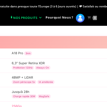
Gratuite dans presque toute l'Europe (3 à 6 Jours ouvrés) | 💸 Satisfait ou rem
Pourquoi Nous ?
NOS PRODUITS
0
A18 Pro
3nm
6,3″ Super Retina XDR
ProMotion 120Hz
Always-On
48MP + LiDAR
Zoom périscope 5x
IA améliorée
Jusqu’à 28h
Charge rapide 30W
MagSafe
256Go