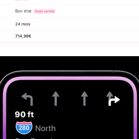
Bon état
Testé certifié
24 mois
714,99€