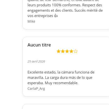
n
leurs produits 100% conformes. Respect des
t
engagements et des clients. Succès mérité de
i
vos entreprises 👍
n
Mike
s
p
e
c
Aucun titre
t
é
s
25 avril 2026
e
Excelente estado, la cámara funciona de
t
maravilla. La carga dura más de lo que
t
esperaba. Muy recomendable.
e
CarlaP_Arg
s
t
é