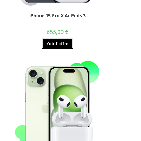
iPhone 15 Pro X AirPods 3
655,00
€
Ce
Voir l'offre
produit
a
plusieurs
variations.
Les
options
peuvent
être
choisies
sur
la
page
du
produit