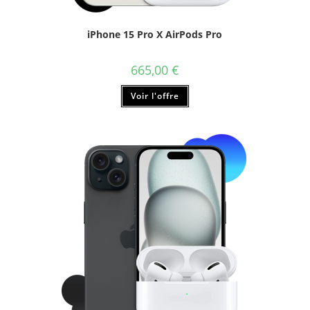
iPhone 15 Pro X AirPods Pro
665,00
€
Ce
Voir l'offre
produit
a
plusieurs
variations.
Les
options
peuvent
être
choisies
sur
la
page
du
produit