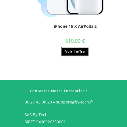
iPhone 15 X AirPods 2
510,00
€
Ce
Voir l'offre
produit
a
plusieurs
variations.
Les
options
peuvent
être
choisies
sur
Contactez-Notre Entreprise !
la
page
du
06 27 43 98 29 – support@by-tech.fr
produit
SAS By Tech,
SIRET 94069263500011