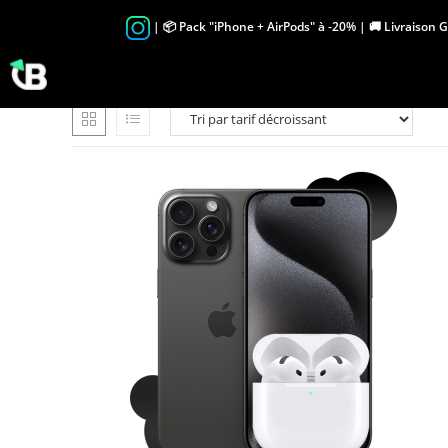
Skip
| 📦 Pack "iPhone + AirPods" à -20% | 🚚 Livraison 
to
content