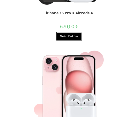
iPhone 15 Pro X AirPods 4
670,00
€
Ce
Voir l'offre
produit
a
plusieurs
variations.
Les
options
peuvent
être
choisies
sur
la
page
du
produit