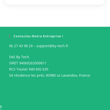
Contactez-Notre Entreprise !
06 27 43 98 29 – support@by-tech.fr
SAS By Tech,
SIRET 94069263500011
RCS Toulon 940 692 635
54 résidence les prés, 83980 Le Lavandou, France
B
y