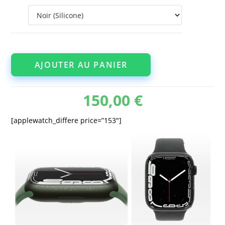
AJOUTER AU PANIER
150,00
€
[applewatch_differe price=”153″]