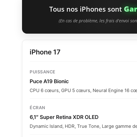
Tous nos téléphones sont 100% d'origine (carte mè
Gar
Tous nos iPhones sont
Seuls
l'écran
et la
batterie
peuvent être neufs (Co
l'option "Neuf" est choisie ou pour les modèles inf
(En cas de problème, les frais d'envoi so
Max.
✨
Écran OLED Compatible :
Qualité d'image, coul
presque identiques à l'original.
iPhone 17
Bon État
Très 
PUISSANCE
Puce A19 Bionic
Écran :
Micro-rayures
Écran 
possibles (invisibles
CPU 6 cœurs, GPU 5 cœurs, Neural Engine 16 c
allumé).
Châssi
Châssis :
Usure visible et
ÉCRAN
rayures présentes.
Techni
6,1″ Super Retina XDR OLED
Technique :
100% Fonctionnel.
Dynamic Island, HDR, True Tone, Large gamme de