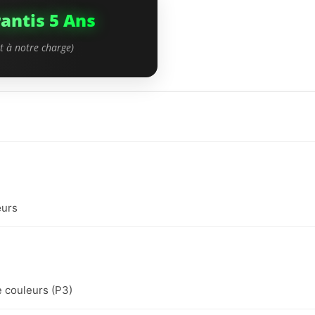
re, caméras, châssis...).
antis 5 Ans
mpatibles Haute Qualité) si
érieurs à l'iPhone 15 Pro
nt à notre charge)
eurs et réactivité tactile
Bon État
:
Intact. Aucune
micro-rayure.
œurs
s :
Usure très légère
possible.
que :
100% Fonctionnel.
 couleurs (P3)