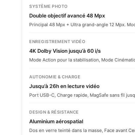
SYSTÈME PHOTO
Double objectif avancé 48 Mpx
Principal 48 Mpx + Ultra grand-angle 12 Mpx. Mo
ENREGISTREMENT VIDÉO
4K Dolby Vision jusqu’à 60 i/s
Mode Action pour la stabilisation, Mode Cinémat
⭐ P
Comme Neuf
AUTONOMIE & CHARGE
Écran 
Écran :
Parfait état. Zéro
défaut.
Jusqu’à 26h en lecture vidéo
Aspect
Châssis :
État exceptionnel.
Port USB-C, Charge rapide, MagSafe sans fil jus
Batteri
Technique :
100% Fonctionnel.
Techn
:
DESIGN & RÉSISTANCE
Aluminium aérospatial
Dos en verre teinté dans la masse, Face avant Ce