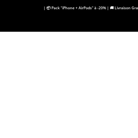
Skip
| 📦 Pack "iPhone + AirPods" à -20% | 🚚 Livraison Gr
to
content
i
p
h
o
n
e