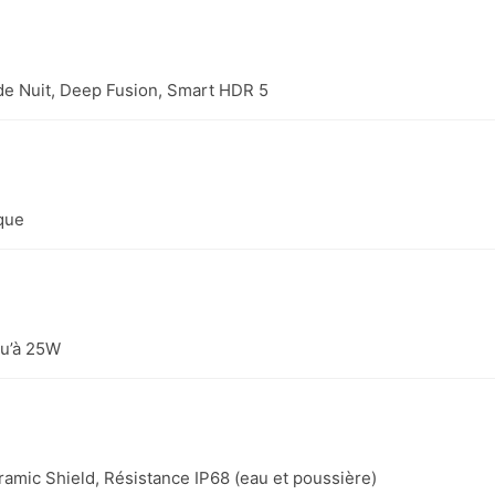
de Nuit, Deep Fusion, Smart HDR 5
ique
REMIUM
:
Strictement neuf.
 :
Sortie de boîte.
qu’à 25W
e :
Neuve (100%).
ique
Remis à neuf
complet.
ramic Shield, Résistance IP68 (eau et poussière)