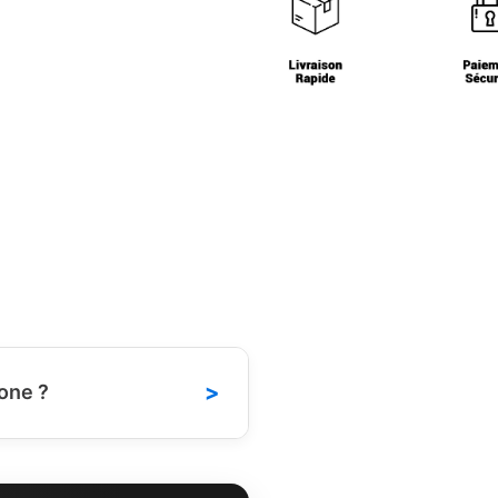
>
one ?