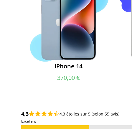
Écran 
Écran :
Parfait état. Zéro
défaut.
Aspect
Châssis :
État exceptionnel.
Batteri
Batterie :
Garantie 90% -
Techn
100%.
:
Technique :
100% Fonctionnel.
iPhone 14
370,00
€
4,3
4,3 étoiles sur 5 (selon 55 avis)
Excellent