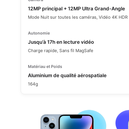
possibles (invisibles
12MP principal + 12MP Ultra Grand-Angle
allumé).
Châssi
Mode Nuit sur toutes les caméras, Vidéo 4K HDR 
Châssis :
Usure visible et
rayures présentes.
Batteri
Autonomie
Batterie :
Garantie 80% - 90%.
Techni
Jusqu’à 17h en lecture vidéo
Technique :
100% Fonctionnel.
Charge rapide, Sans fil MagSafe
Matériau et Poids
Aluminium de qualité aérospatiale
164g
⭐ P
Comme Neuf