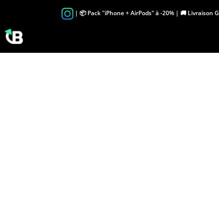
Skip
| 📦 Pack "iPhone + AirPods" à -20% | 🚚 Livraison 
to
content
i
p
h
o
n
e