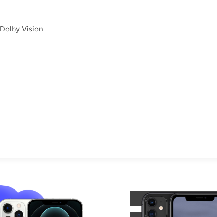
micro-rayure.
s :
Usure très légère
Dolby Vision
possible.
e :
Garantie 85% - 95%.
que :
100% Fonctionnel.
REMIUM