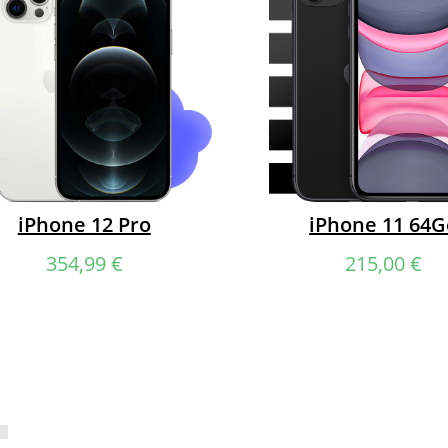
:
Strictement neuf.
 :
Sortie de boîte.
e :
Neuve (100%).
ique
Remis à neuf
complet.
iPhone 12 Pro
iPhone 11 64G
354,99
€
215,00
€