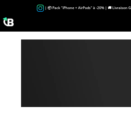
Skip
| 📦 Pack "iPhone + AirPods" à -20% | 🚚 Livraison 
to
content
i
p
h
o
n
e