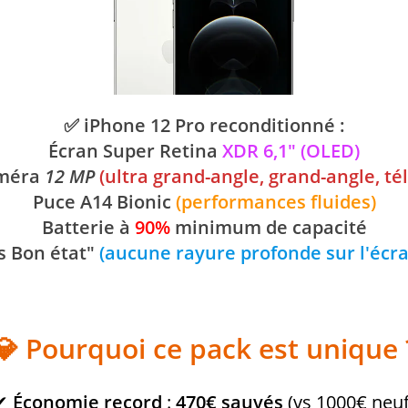
✅ iPhone 12 Pro reconditionné :
Écran Super Retina
XDR 6,1" (OLED)
améra
12 MP
(ultra grand-angle, grand-angle, tél
Puce A14 Bionic
(performances fluides)
Batterie à
90%
minimum de capacité
ès Bon état"
(aucune rayure profonde sur l'écran
💎 Pourquoi ce pack est unique 
✔
Économie record
:
470€ sauvés
(vs 1000€ neuf