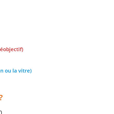
éobjectif)
 ou la vitre)
?
)