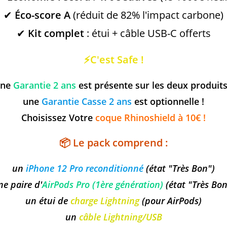
✔
Éco-score A
(réduit de 82% l'impact carbone)
✔
Kit complet
: étui + câble USB-C offerts
⚡C'est Safe !
une
Garantie 2 ans
est présente sur les deux produits
une
Garantie Casse 2 ans
est optionnelle !
Choisissez Votre
coque Rhinoshield à 10€ !
📦
Le pack comprend
:
un
iPhone 12 Pro reconditionné
(état "Très Bon")
ne paire d'
AirPods Pro (1ère génération)
(état "Très Bon
un étui de
charge Lightning
(pour AirPods)
un
câble Lightning/USB