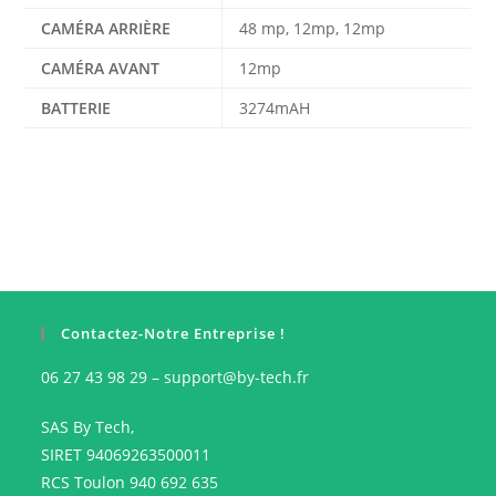
CAMÉRA ARRIÈRE
48 mp, 12mp, 12mp
CAMÉRA AVANT
12mp
BATTERIE
3274mAH
Contactez-Notre Entreprise !
06 27 43 98 29 – support@by-tech.fr
SAS By Tech,
SIRET 94069263500011
RCS Toulon 940 692 635