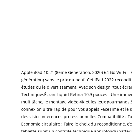
Apple iPad 10.2″ (8ème Génération, 2020) 64 Go Wi-Fi – 
génération) sans le prix du neuf. Cet iPad 2022 reconditi
études ou le divertissement. Avec son design “tout écra
TechniquesÉcran Liquid Retina 10,9 pouces : Une immersi
multitâche, le montage vidéo 4K et les jeux gourmands.St
connexion ultra-rapide pour vos appels FaceTime et le
des visioconférences professionnelles.Compatibilité : Fo
Économie circulaire : Faire le choix du reconditionné, c
tablette subit un contrôle technique approfondi (batter