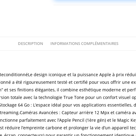
DESCRIPTION
INFORMATIONS COMPLÉMENTAIRES
Description
ReconditionnéLe design iconique et la puissance Apple à prix rédui
onné a été rigoureusement testé et certifié pour vous offrir une expé
n” et ses finitions élégantes, il combine esthétique moderne et per
on totale avec la technologie True Tone pour un confort visuel opt
ockage 64 Go : L’espace idéal pour vos applications essentielles, d
 streaming.Caméras Avancées : Capteur arrière 12 Mpx et caméra a
nctionne parfaitement avec l’Apple Pencil (1ère gén) et le Magic Ke
’est réduire l’empreinte carbone et prolonger la vie d’un appareil t
ie, écran, connecteurs) pour garantir un fonctionnement identique 