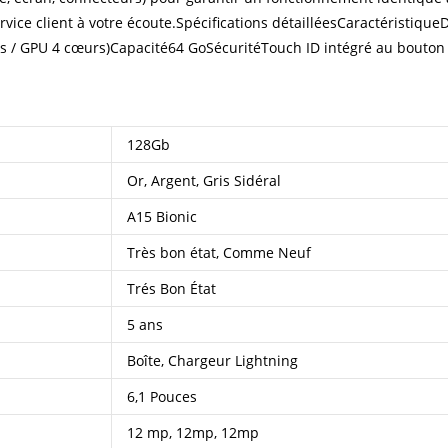
service client à votre écoute.Spécifications détailléesCaractéristi
s / GPU 4 cœurs)Capacité64 GoSécuritéTouch ID intégré au bouton
Informations complémentaires
128Gb
Or, Argent, Gris Sidéral
A15 Bionic
Très bon état, Comme Neuf
Trés Bon État
5 ans
Boîte, Chargeur Lightning
6,1 Pouces
12 mp, 12mp, 12mp