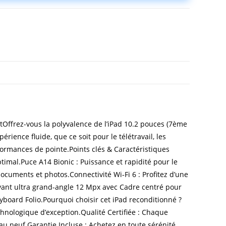
tOffrez-vous la polyvalence de l’iPad 10.2 pouces (7ème
rience fluide, que ce soit pour le télétravail, les
formances de pointe.Points clés & Caractéristiques
imal.Puce A14 Bionic : Puissance et rapidité pour le
ocuments et photos.Connectivité Wi-Fi 6 : Profitez d’une
vant ultra grand-angle 12 Mpx avec Cadre centré pour
yboard Folio.Pourquoi choisir cet iPad reconditionné ?
echnologique d’exception.Qualité Certifiée : Chaque
au neuf.Garantie Incluse : Achetez en toute sérénité