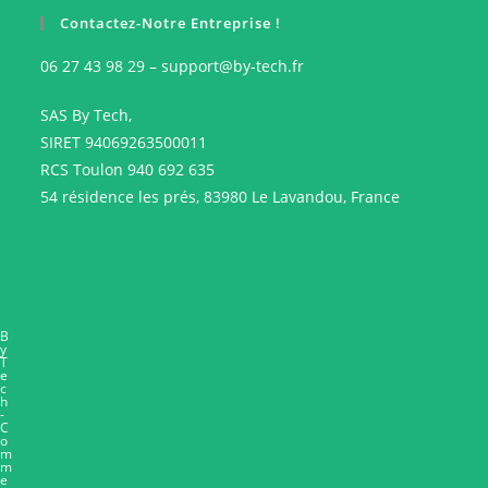
Contactez-Notre Entreprise !
06 27 43 98 29 – support@by-tech.fr
SAS By Tech,
SIRET 94069263500011
RCS Toulon 940 692 635
54 résidence les prés, 83980 Le Lavandou, France
B
y
T
e
c
h
-
C
o
m
m
e