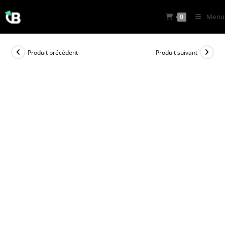
Skip
Menu
0
to
content
Produit précédent
Produit suivant