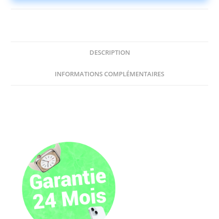
DESCRIPTION
INFORMATIONS COMPLÉMENTAIRES
Description
iPhone X
Un design
intemporel
avec de la
puissance à
revendre