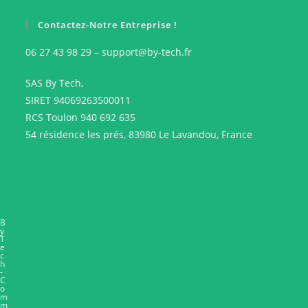
Contactez-Notre Entreprise !
06 27 43 98 29 – support@by-tech.fr
SAS By Tech,
SIRET 94069263500011
RCS Toulon 940 692 635
54 résidence les prés, 83980 Le Lavandou, France
B
y
T
e
c
h
-
C
o
m
m