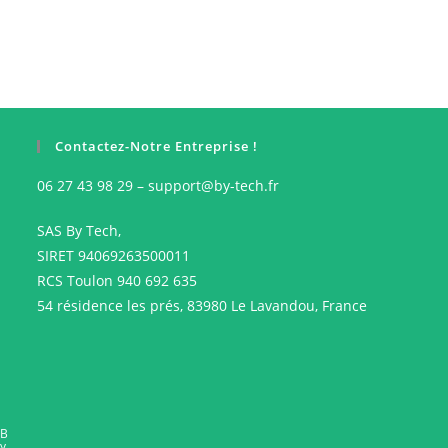
Contactez-Notre Entreprise !
06 27 43 98 29 – support@by-tech.fr
SAS By Tech,
SIRET 94069263500011
RCS Toulon 940 692 635
54 résidence les prés, 83980 Le Lavandou, France
B
y