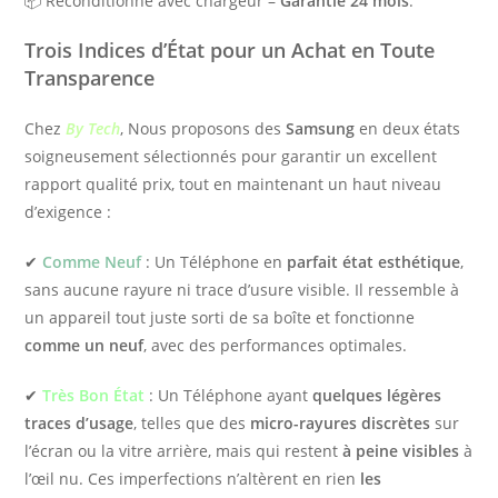
📦 Reconditionné avec chargeur –
Garantie 24 mois
.
Trois Indices d’État pour un Achat en Toute
Transparence
Chez
By Tech
, Nous proposons des
Samsung
en deux états
soigneusement sélectionnés pour garantir un excellent
rapport qualité prix, tout en maintenant un haut niveau
d’exigence :
✔
Comme Neuf
: Un Téléphone en
parfait état esthétique
,
sans aucune rayure ni trace d’usure visible. Il ressemble à
un appareil tout juste sorti de sa boîte et fonctionne
comme un neuf
, avec des performances optimales.
✔
Très Bon État
: Un Téléphone ayant
quelques légères
traces d’usage
, telles que des
micro-rayures discrètes
sur
l’écran ou la vitre arrière, mais qui restent
à peine visibles
à
l’œil nu. Ces imperfections n’altèrent en rien
les