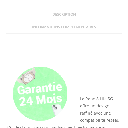
DESCRIPTION
INFORMATIONS COMPLÉMENTAIRES
Description
Oppo
Le style et la
vitesse au
quotidien
Le Reno 8 Lite 5G
offre un design
raffiné avec une
compatibilité réseau
5G, idéal pour ceux qui recherchent performance et